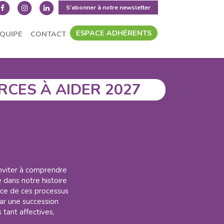
S'abonner à notre newsletter
ESPACE ADHÉRENTS
ÉQUIPE
CONTACT
ON
STAGES
RCES À AIDER 2027
inviter à comprendre
e dans notre histoire
ience de ces processus
par une succession
 tant affectives,