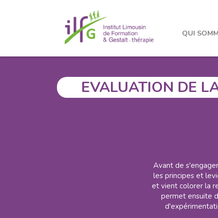
Formations
Stages
Evaluation de la motivat
QUI SOMM
PREMIER CYCL
EVALUATION DE LA
Avant de s'engager 
les principes et lev
et vient colorer la r
permet ensuite de
d'expérimentatio