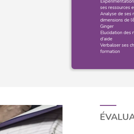
Expérimentations
ses ressources 
Analyse de ses n
dimensions de l’ê
Ginger
Elucidation des 
d’aide
Verbaliser ses c
formation
ÉVALUA