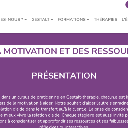
ion et des ressources à aider 2027
ES-NOUS ?
GESTALT
FORMATIONS
THÉRAPIES
L'
E
DEUXIÈME CYCLE
TROISIÈME CYCLE
SUPERVISI
 MOTIVATION ET DES RESSOU
PRÉSENTATION
dans un cursus de praticien.ne en Gestalt-thérapie, chacun.e est 
iers de la motivation à aider. Notre souhait d'aider l'autre s'enracin
elation d'aide dans le transfert au/à la client.e. La prise de consc
 mieux vivre la relation d'aide. Chaque stagiaire est aussi invité 
ns à conscientiser et approfondir ses ressources et ses faiblesses
réflexives qu’interactives.