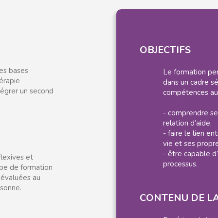
OBJECTIFS
les bases
Le formation per
hérapie
dans un cadre sé
ntégrer un second
compétences aut
- comprendre ses
relation d’aide,
- faire le lien e
vie et ses prop
- être capable d’
lexives et
processus.
oupe de formation
 évaluées au
rsonne.
CONTENU DE L