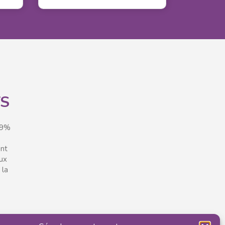
TS
99%
ont
aux
 la