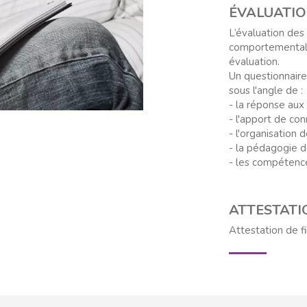
ÉVALUATI
L’évaluation des 
comportementales
évaluation.
Un questionnaire 
sous l'angle de :
- la réponse aux
- l'apport de c
- l'organisation 
- la pédagogie d
- les compétence
ATTESTATI
Attestation de f