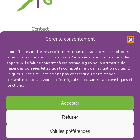
Contact
5, rue d’Isly
Gérer le consentement
87000 Limoges, France
05 55 32 59 16
Pour offrir les meilleures expériences, nous utilisons des technologies
contactilfg@orange.fr
telles que les cookies pour stocker et/ou accéder aux informations des
appareils. Le fait de consentir à ces technologies nous permettra de
traiter des données telles que le comportement de navigation ou les ID
uniques sur ce site. Le fait de ne pas consentir ou de retirer son
consentement peut avoir un effet négatif sur certaines caractéristiques et
fonctions.
S'INSCRIRE À LA NEWSLETTER
Mentions légales
Accepter
Politique de confidentialité
Conditions générales de vente
Refuser
Voir les préférences