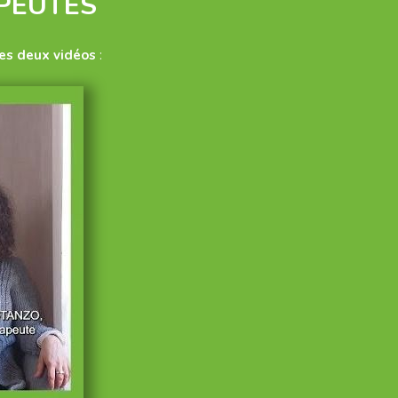
PEUTES
les deux vidéos
: