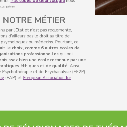
ients.
Nos
codes de déontologie
nous
carrière.
E NOTRE MÉTIER
u par l’Etat et n’est pas réglementé,
s d’ailleurs pas le droit au titre de
s psychologues ou médecins. Pourtant, ce
fait le choix, comme 6 autres écoles de
ganisations professionnelles
qui ont
hoisissez bien une école reconnue par une
pratiques éthiques et de qualité.
Ainsi,
de Psychothérapie et de Psychanalyse (FF2P)
py
(EAP) et
European Association for