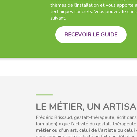
thèmes de l’installation et vous apporte 
techniques concrets. Vous pouvez le consu
suivant.
RECEVOIR LE GUIDE
LE MÉTIER, UN ARTISA
Frédéric Brissaud, gestalt-thérapeute, écrit dans 
formation) « que l’activité du gestalt-thérapeu
métier ou d’un art, celui de l’artiste ou celui 
pour conduire cette activité ne fait pas débat. »