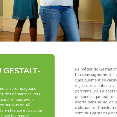
U GESTALT-
Le métier de Gestalt-
l’accompagnement
. 
classiquement en cabinet
reçoit des clients qui 
le nous accompagnons
personnelles. La gestal
x et des démarches vers
personnes qui souffrent
émarche, nous avons
liberté dans sa vie, de 
se sur plus de 40
d’élucider et transforme
és en France et issus de
sont plus ajustées à no
balaye les grands