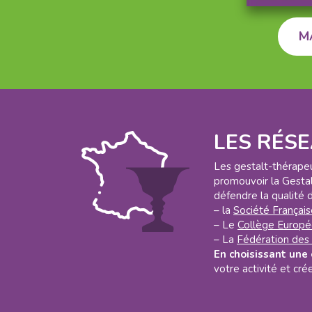
M
LES RÉS
Les gestalt-thérapeu
promouvoir la Gestal
défendre la qualité 
– la
Société Français
– Le
Collège Europé
– La
Fédération des 
En choisissant une
votre activité et crée