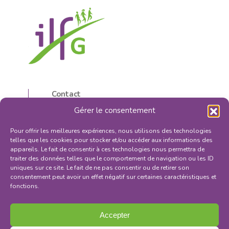
Contact
5, rue d’Isly
Gérer le consentement
87000 Limoges, France
05 55 32 59 16
Pour offrir les meilleures expériences, nous utilisons des technologies
contactilfg@orange.fr
telles que les cookies pour stocker et/ou accéder aux informations des
appareils. Le fait de consentir à ces technologies nous permettra de
traiter des données telles que le comportement de navigation ou les ID
uniques sur ce site. Le fait de ne pas consentir ou de retirer son
consentement peut avoir un effet négatif sur certaines caractéristiques et
fonctions.
S'INSCRIRE À LA NEWSLETTER
Mentions légales
Accepter
Politique de confidentialité