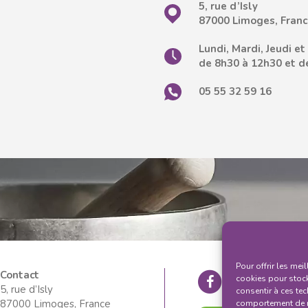
5, rue d’Isly
87000 Limoges, Fran
Lundi, Mardi, Jeudi e
de 8h30 à 12h30 et d
05 55 32 59 16
Pour offrir les mei
Contact
cookies pour stock
5, rue d’Isly
consentir à ces te
87000 Limoges, France
comportement de na