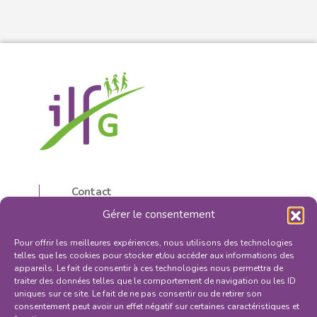
Contact
5, rue d’Isly
Gérer le consentement
87000 Limoges, France
05 55 32 59 16
Pour offrir les meilleures expériences, nous utilisons des technologies
contactilfg@orange.fr
telles que les cookies pour stocker et/ou accéder aux informations des
appareils. Le fait de consentir à ces technologies nous permettra de
traiter des données telles que le comportement de navigation ou les ID
uniques sur ce site. Le fait de ne pas consentir ou de retirer son
consentement peut avoir un effet négatif sur certaines caractéristiques et