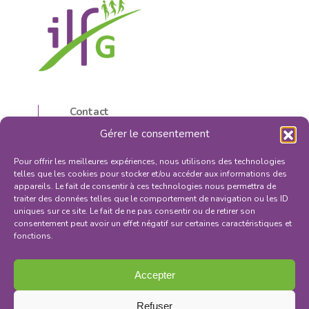
Contact
5, rue d’Isly
Gérer le consentement
87000 Limoges, France
05 55 32 59 16
Pour offrir les meilleures expériences, nous utilisons des technologies
contactilfg@orange.fr
telles que les cookies pour stocker et/ou accéder aux informations des
appareils. Le fait de consentir à ces technologies nous permettra de
traiter des données telles que le comportement de navigation ou les ID
uniques sur ce site. Le fait de ne pas consentir ou de retirer son
consentement peut avoir un effet négatif sur certaines caractéristiques et
fonctions.
S'INSCRIRE À LA NEWSLETTER
Mentions légales
Accepter
Politique de confidentialité
Conditions générales de vente
Refuser