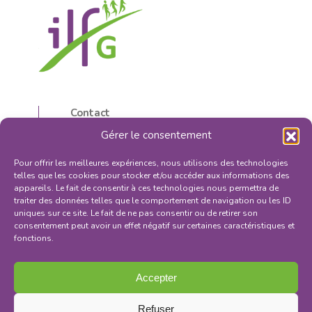
Contact
5, rue d’Isly
Gérer le consentement
87000 Limoges, France
05 55 32 59 16
Pour offrir les meilleures expériences, nous utilisons des technologies
contactilfg@orange.fr
telles que les cookies pour stocker et/ou accéder aux informations des
appareils. Le fait de consentir à ces technologies nous permettra de
traiter des données telles que le comportement de navigation ou les ID
uniques sur ce site. Le fait de ne pas consentir ou de retirer son
consentement peut avoir un effet négatif sur certaines caractéristiques et
fonctions.
S'INSCRIRE À LA NEWSLETTER
Mentions légales
Accepter
Politique de confidentialité
Conditions générales de vente
Refuser