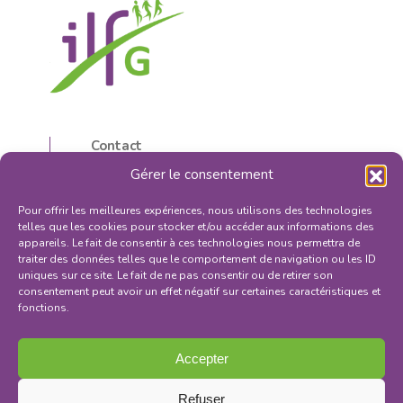
Contact
5, rue d’Isly
Gérer le consentement
87000 Limoges, France
05 55 32 59 16
Pour offrir les meilleures expériences, nous utilisons des technologies
contactilfg@orange.fr
telles que les cookies pour stocker et/ou accéder aux informations des
appareils. Le fait de consentir à ces technologies nous permettra de
traiter des données telles que le comportement de navigation ou les ID
uniques sur ce site. Le fait de ne pas consentir ou de retirer son
consentement peut avoir un effet négatif sur certaines caractéristiques et
fonctions.
S'INSCRIRE À LA NEWSLETTER
Mentions légales
Accepter
Politique de confidentialité
Conditions générales de vente
Refuser