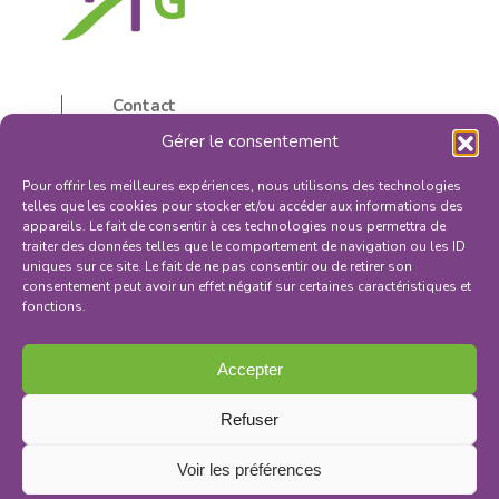
Contact
5, rue d’Isly
Gérer le consentement
87000 Limoges, France
05 55 32 59 16
Pour offrir les meilleures expériences, nous utilisons des technologies
contactilfg@orange.fr
telles que les cookies pour stocker et/ou accéder aux informations des
appareils. Le fait de consentir à ces technologies nous permettra de
traiter des données telles que le comportement de navigation ou les ID
uniques sur ce site. Le fait de ne pas consentir ou de retirer son
consentement peut avoir un effet négatif sur certaines caractéristiques et
fonctions.
S'INSCRIRE À LA NEWSLETTER
Mentions légales
Accepter
Politique de confidentialité
Conditions générales de vente
Refuser
Voir les préférences