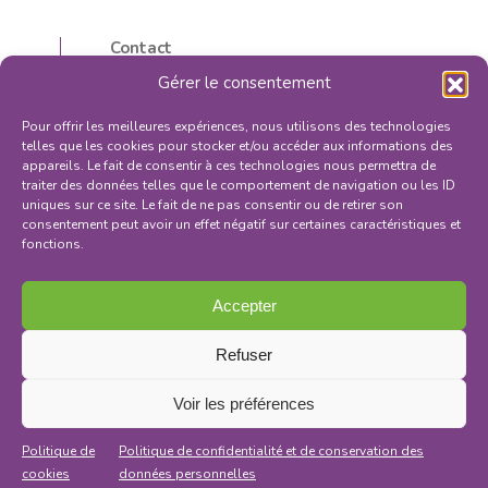
Contact
5, rue d’Isly
Gérer le consentement
87000 Limoges, France
05 55 32 59 16
Pour offrir les meilleures expériences, nous utilisons des technologies
contactilfg@orange.fr
telles que les cookies pour stocker et/ou accéder aux informations des
appareils. Le fait de consentir à ces technologies nous permettra de
traiter des données telles que le comportement de navigation ou les ID
uniques sur ce site. Le fait de ne pas consentir ou de retirer son
consentement peut avoir un effet négatif sur certaines caractéristiques et
fonctions.
S'INSCRIRE À LA NEWSLETTER
Mentions légales
Accepter
Politique de confidentialité
Conditions générales de vente
Refuser
Voir les préférences
Politique de
Politique de confidentialité et de conservation des
cookies
données personnelles