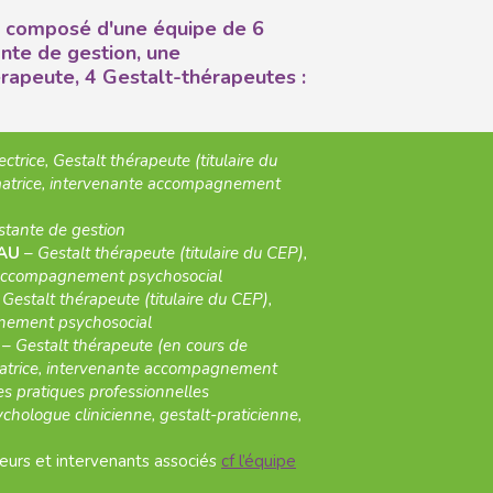
st composé d'une équipe de 6
nte de gestion, une
rapeute, 4 Gestalt-thérapeutes :
ectrice, Gestalt thérapeute (titulaire du
rmatrice, intervenante accompagnement
stante de gestion
EAU
–
Gestalt thérapeute (titulaire du CEP),
 accompagnement psychosocial
–
Gestalt thérapeute (titulaire du CEP),
nement psychosocial
Y
–
Gestalt thérapeute (en cours de
ormatrice, intervenante accompagnement
es pratiques professionnelles
chologue clinicienne, gestalt-praticienne,
urs et intervenants associés
cf l’équipe