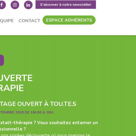
S'abonner à notre newsletter
ESPACE ADHÉRENTS
ÉQUIPE
CONTACT
UVERTE
RAPIE
AGE OUVERT À TOU.TE.S
PTEMBRE 2026 DE 18H30 À 20H
estalt-thérapie ? Vous souhaitez entamer un
ssionnelle ?
 nos soirées découverte où nous prenons le