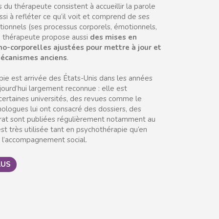
 du thérapeute consistent à accueillir la parole
ssi à refléter ce qu’il voit et comprend de ses
ionnels (ses processus corporels, émotionnels,
e thérapeute propose aussi
des mises en
ho-corporelles ajustées pour mettre à jour et
écanismes anciens
.
pie est arrivée des États-Unis dans les années
jourd’hui largement reconnue : elle est
ertaines universités, des revues comme le
hologues lui ont consacré des dossiers, des
rat sont publiées régulièrement notamment au
st très utilisée tant en psychothérapie qu’en
 l’accompagnement social.
LUS