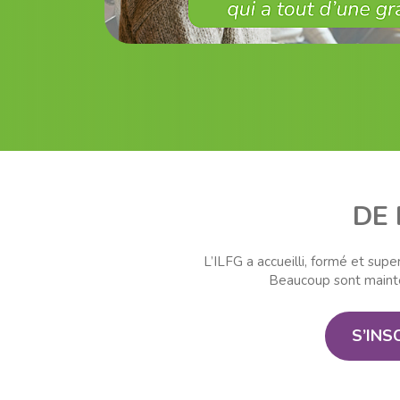
DE
L’ILFG a accueilli, formé et su
Beaucoup sont mainten
S’INS