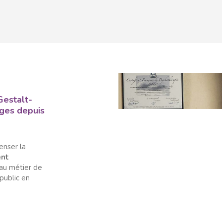
Gestalt-
oges depuis
penser la
ent
au métier de
public en