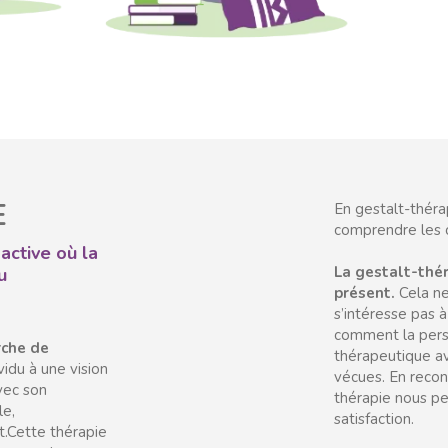
E
En gestalt-théra
comprendre les 
active où la
La gestalt-thér
u
présent.
Cela ne
s’intéresse pas à
comment la perso
rche de
thérapeutique av
ividu à une vision
vécues. En recon
avec son
thérapie nous pe
le,
satisfaction.
t.Cette thérapie