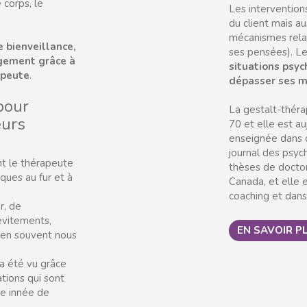
 corps, le
Les interventions
du client mais au
mécanismes relat
e bienveillance,
ses pensées). L
ngement grâce à
situations psyc
apeute
.
dépasser ses m
pour
La gestalt-théra
eurs
70 et elle est au
enseignée dans c
journal des psyc
t le thérapeute
thèses de docto
ques au fur et à
Canada, et elle e
coaching et dans
r, de
(évitements,
EN SAVOIR P
bien souvent nous
a été vu grâce
tions qui sont
ce innée de