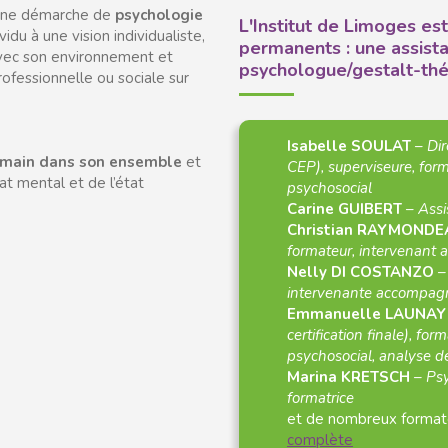
s une démarche de
psychologie
L'Institut de Limoges e
ividu à une vision individualiste,
permanents : une assista
avec son environnement et
psychologue/gestalt-thé
rofessionnelle ou sociale sur
Isabelle SOULAT
–
Dir
humain dans son ensemble
et
CEP), superviseure, fo
tat mental et de l’état
psychosocial
Carine GUIBERT
–
Assi
Christian RAYMOND
formateur, intervenant
Nelly DI COSTANZO
intervenante accompag
Emmanuelle LAUNA
certification finale), f
psychosocial, analyse d
Marina KRETSCH
–
Psy
formatrice
et de nombreux formate
complète