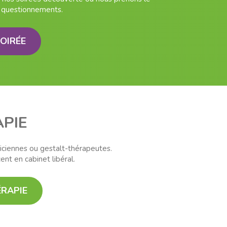
 questionnements.
SOIRÉE
PIE
iciennes ou gestalt-thérapeutes.
nt en cabinet libéral.
ÉRAPIE