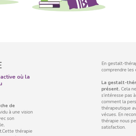
E
En gestalt-théra
comprendre les 
active où la
La gestalt-thér
u
présent.
Cela ne
s’intéresse pas à
comment la perso
rche de
thérapeutique av
ividu à une vision
vécues. En recon
avec son
thérapie nous pe
le,
satisfaction.
t.Cette thérapie