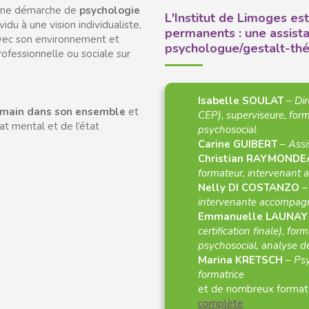
s une démarche de
psychologie
L'Institut de Limoges e
ividu à une vision individualiste,
permanents : une assista
avec son environnement et
psychologue/gestalt-thé
rofessionnelle ou sociale sur
Isabelle SOULAT
–
Dir
humain dans son ensemble
et
CEP), superviseure, fo
tat mental et de l’état
psychosocial
Carine GUIBERT
–
Assi
Christian RAYMOND
formateur, intervenant
Nelly DI COSTANZO
intervenante accompag
Emmanuelle LAUNA
certification finale), f
psychosocial, analyse d
Marina KRETSCH
–
Psy
formatrice
et de nombreux formate
complète