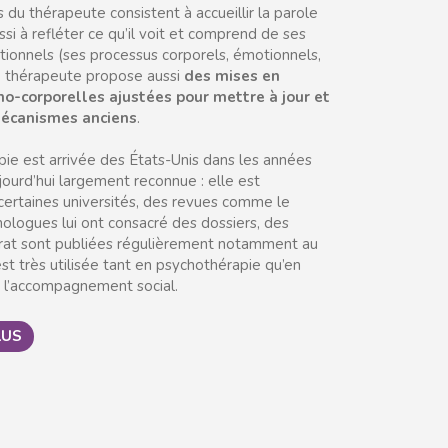
 du thérapeute consistent à accueillir la parole
ssi à refléter ce qu’il voit et comprend de ses
ionnels (ses processus corporels, émotionnels,
e thérapeute propose aussi
des mises en
ho-corporelles ajustées pour mettre à jour et
écanismes anciens
.
pie est arrivée des États-Unis dans les années
jourd’hui largement reconnue : elle est
ertaines universités, des revues comme le
hologues lui ont consacré des dossiers, des
rat sont publiées régulièrement notamment au
st très utilisée tant en psychothérapie qu’en
 l’accompagnement social.
LUS