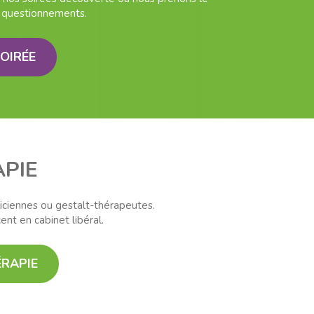
 questionnements.
SOIRÉE
PIE
iciennes ou gestalt-thérapeutes.
nt en cabinet libéral.
ÉRAPIE