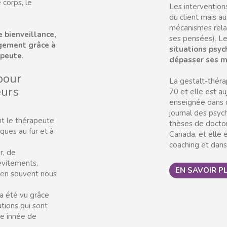
 corps, le
Les interventions
du client mais au
mécanismes relat
e bienveillance,
ses pensées). L
ngement grâce à
situations psyc
apeute
.
dépasser ses m
pour
La gestalt-théra
eurs
70 et elle est au
enseignée dans c
journal des psyc
t le thérapeute
thèses de docto
ques au fur et à
Canada, et elle e
coaching et dans
r, de
(évitements,
EN SAVOIR P
bien souvent nous
a été vu grâce
tions qui sont
ce innée de