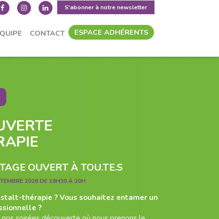
S'abonner à notre newsletter
ESPACE ADHÉRENTS
ÉQUIPE
CONTACT
UVERTE
RAPIE
AGE OUVERT À TOU.TE.S
PTEMBRE 2026 DE 18H30 À 20H
estalt-thérapie ? Vous souhaitez entamer un
ssionnelle ?
 nos soirées découverte où nous prenons le