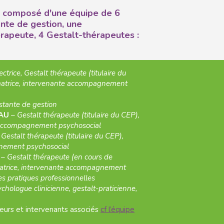
st composé d'une équipe de 6
nte de gestion, une
rapeute, 4 Gestalt-thérapeutes :
ectrice, Gestalt thérapeute (titulaire du
rmatrice, intervenante accompagnement
stante de gestion
EAU
–
Gestalt thérapeute (titulaire du CEP),
 accompagnement psychosocial
–
Gestalt thérapeute (titulaire du CEP),
nement psychosocial
Y
–
Gestalt thérapeute (en cours de
ormatrice, intervenante accompagnement
es pratiques professionnelles
chologue clinicienne, gestalt-praticienne,
urs et intervenants associés
cf l’équipe