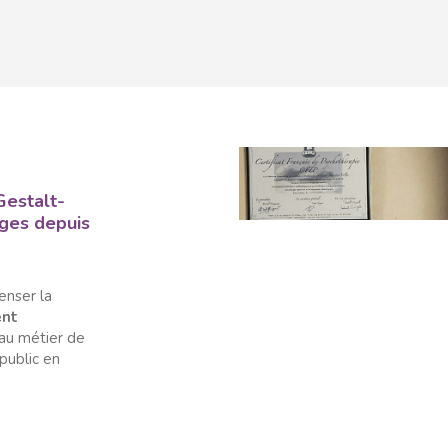
Gestalt-
oges depuis
penser la
ent
au métier de
public en