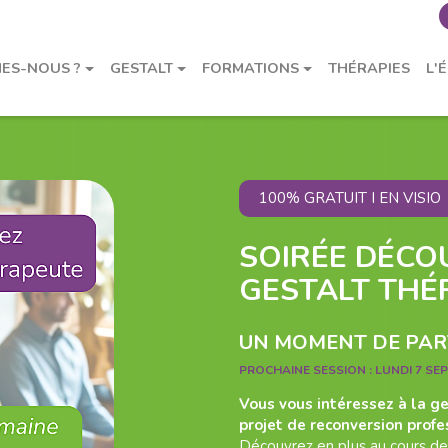
ES-NOUS ?
GESTALT
FORMATIONS
THÉRAPIES
L'
100% GRATUIT I EN VISIO
SOIRÉE DÉCO
GESTALT THÉ
UN MOMENT DE PART
PROCHAINE SESSION :
LUNDI 7 SE
Vous vous intéressez à la g
projet de reconversion profe
Découvrez en plus au cours de