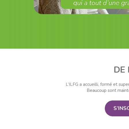
DE
L’ILFG a accueilli, formé et su
Beaucoup sont mainten
S’INS