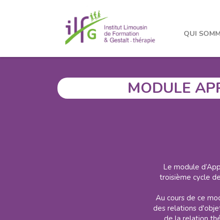
Formations
Cycles
Troisième Cycle
Modul
QUI SOMM
PREMIER CYCL
MODULE APP
Le module d’Appr
troisième cycle d
Au cours de ce mod
des relations d'obje
de la relation t