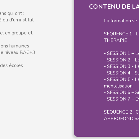
CONTENU DE L
ns qui ont :
 ou d’un institut
La formation se
le, en groupe et
SEQUENCE 1 : 
THERAPIE
tions humaines
 de niveau BAC+3
- SESSION 1 – L
- SESSION 2 - L
 des écoles
- SESSION 3 - Le
- SESSION 4 - S
- SESSION 5 - L
mentalisation
- SESSION 6 – S
- SESSION 7 – E
SEQUENCE 2 :
APPROFONDIS