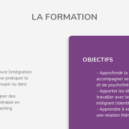
LA FORMATION
OBJECTIFS
vre l’intégration
- Approfondir la
our pratiquer la
accompagner ses
groupe ou dans
et de psychothé
- Apporter les é
gner des
travailler avec l
hérapie en
intégrant l’identi
aching
- Apprendre à se
une relation thé