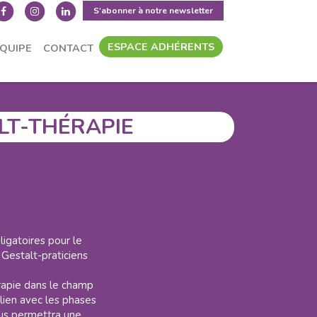
S'abonner à notre newsletter
ESPACE ADHÉRENTS
ÉQUIPE
CONTACT
ON
STAGES
LT-THÉRAPIE
igatoires pour le
Gestalt-praticiens
rapie dans le champ
 lien avec les phases
ous permettra une