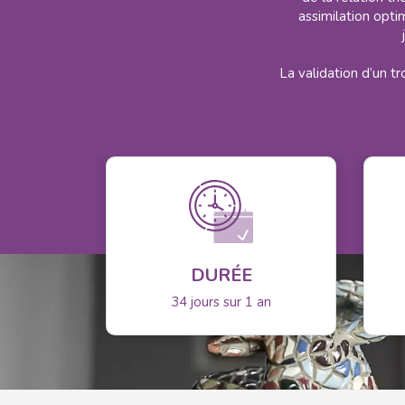
assimilation opti
La validation d’un 
DURÉE
34 jours sur 1 an