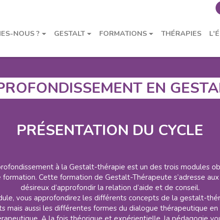
e Approfondissement en Gestalt-thérapie
ES-NOUS ?
GESTALT
FORMATIONS
THÉRAPIES
L'
E
DEUXIÈME CYCLE
TROISIÈME CYCLE
SUPERVISI
ROFONDISSEMENT EN GESTA
PRÉSENTATION DU CYCLE
ofondissement à la Gestalt-thérapie est un des trois modules obl
e formation. Cette formation de Gestalt-Thérapeute s’adresse aux 
désireux d’approfondir la relation d’aide et de conseil.
ule, vous approfondirez les différents concepts de la gestalt-thé
ts mais aussi les différentes formes du dialogue thérapeutique en
hérapeutique. A la fois théorique et expérientielle, la pédagogie v