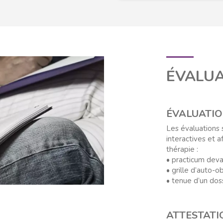
ÉVALUA
ÉVALUATI
Les évaluations 
interactives et a
thérapie :
• practicum deva
• grille d’auto-
• tenue d’un doss
ATTESTATI